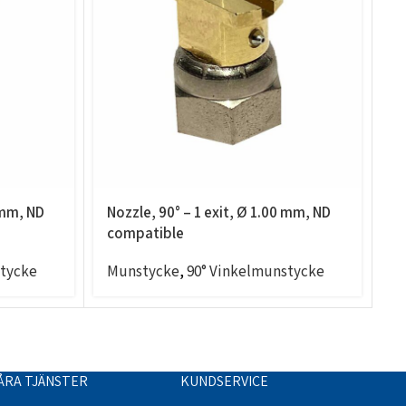
 mm, ND
Nozzle, 90° – 1 exit, Ø 1.00 mm, ND
N
compatible
N
stycke
Munstycke
,
90° Vinkelmunstycke
M
ÅRA TJÄNSTER
KUNDSERVICE