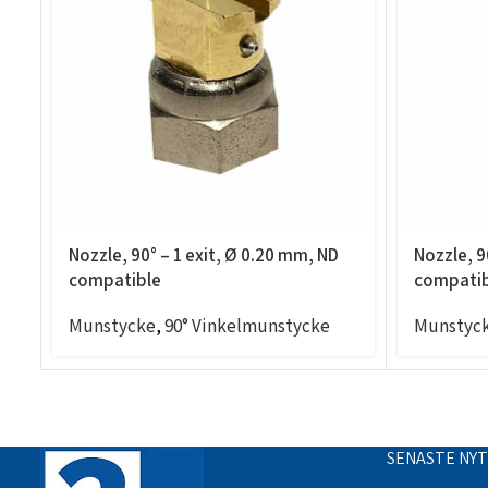
Nozzle, 90° – 1 exit, Ø 0.20 mm, ND
Nozzle, 9
compatible
compatib
Munstycke
,
90° Vinkelmunstycke
Munstyc
SENASTE NY