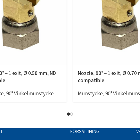
0° – 1 exit, Ø 0.50 mm, ND
Nozzle, 90° – 1 exit, Ø 0.70
le
compatible
ke
,
90° Vinkelmunstycke
Munstycke
,
90° Vinkelmun
TT
FÖRSÄLJNING
V