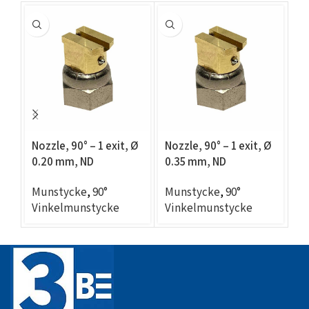
Nozzle, 90° – 1 exit, Ø
Nozzle, 90° – 1 exit, Ø
No
0.20 mm, ND
0.35 mm, ND
0
compatible
compatible
c
Munstycke
,
90°
Munstycke
,
90°
M
Vinkelmunstycke
Vinkelmunstycke
V