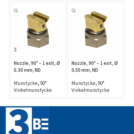
Nozzle, 90° – 1 exit, Ø
Nozzle, 90° – 1 exit, Ø
No
0.30 mm, ND
0.50 mm, ND
1
compatible
compatible
c
Munstycke
,
90°
Munstycke
,
90°
M
Vinkelmunstycke
Vinkelmunstycke
V