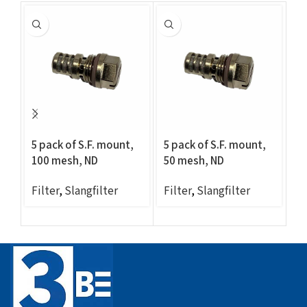
5 pack of S.F. mount,
5 pack of S.F. mount,
Fi
100 mesh, ND
50 mesh, ND
N
compatible
compatible
Fi
Filter
,
Slangfilter
Filter
,
Slangfilter