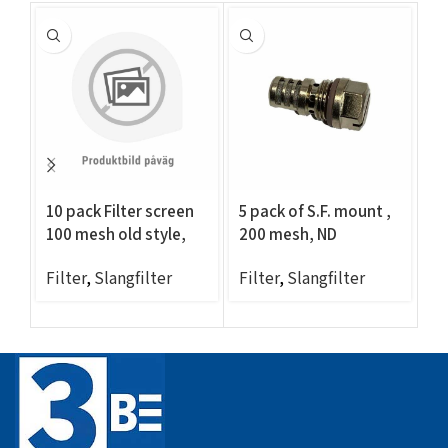
10 pack Filter screen
5 pack of S.F. mount ,
Fi
100 mesh old style,
200 mesh, ND
sc
ND compatible
compatible
ri
Filter
,
Slangfilter
Filter
,
Slangfilter
Fi
30
c