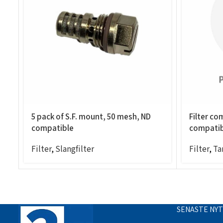
5 pack of S.F. mount, 50 mesh, ND
Filter co
compatible
compatib
Filter
,
Slangfilter
Filter
,
Ta
SENASTE NY