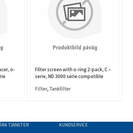
acer, o-
Filter screen with o-ring 2-pack, C –
F
rie
serie, ND 3000 serie compatible
s
Filter
,
Tankfilter
F
ÅRA TJÄNSTER
KUNDSERVICE