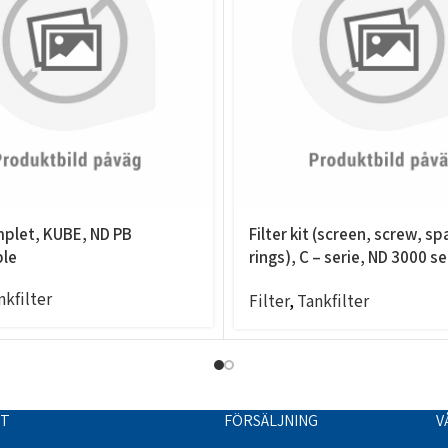
mplet, KUBE, ND PB
Filter kit (screen, screw, sp
le
rings), C – serie, ND 3000 se
compatible
nkfilter
Filter
,
Tankfilter
TT
FÖRSÄLJNING
V