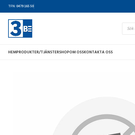
TFN
:
0479 165 50
HEM
PRODUKTER/TJÄNSTER
SHOP
OM OSS
KONTAKTA OSS