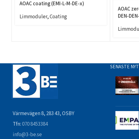
AOAC coating (EMI-L-M-DE-x)
AOAC zer
DEN-DEN-
Limmoduler
,
Coating
Limmodu
SENASTE NY
Värmevägen 8, 283 43, OSBY
Tfn:
070 8453384
info@3-be.se