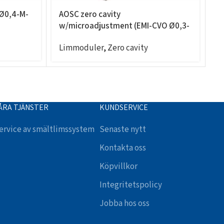
 Ø0,4-M-
AOSC zero cavity
A
w/microadjustment (EMI-CVO Ø0,3-
w
M-RM-x)
M
Limmoduler
,
Zero cavity
L
ÅRA TJÄNSTER
KUNDSERVICE
ervice av smältlimssystem
Senaste nytt
Kontakta oss
Köpvillkor
Integritetspolicy
Jobba hos oss