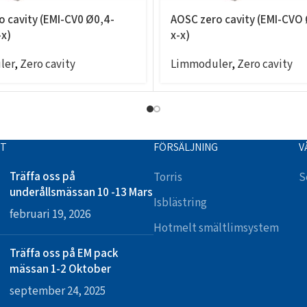
o cavity (EMI-CV0 Ø0,4-
AOSC zero cavity (EMI-CVO
x)
x-x)
ler
,
Zero cavity
Limmoduler
,
Zero cavity
TT
FÖRSÄLJNING
V
Träffa oss på
Torris
S
underållsmässan 10 -13 Mars
Isblästring
februari 19, 2026
Hotmelt smältlimsystem
Träffa oss på EM pack
mässan 1-2 Oktober
september 24, 2025