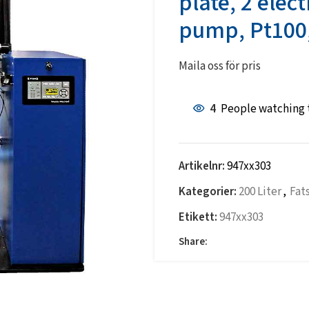
plate, 2 elec
pump, Pt100,
Maila oss för pris
4
People watching 
Artikelnr:
947xx303
Kategorier:
200 Liter
,
Fat
Etikett:
947xx303
Share: