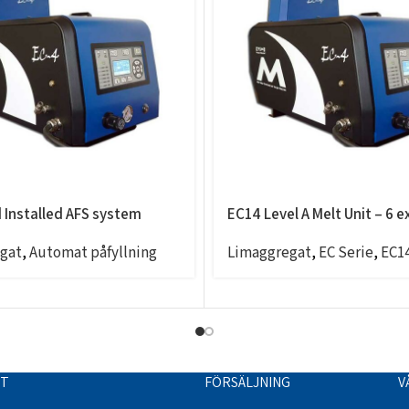
d Installed AFS system
EC14 Level A Melt Unit – 6 e
gat
,
Automat påfyllning
Limaggregat
,
EC Serie
,
EC1
TT
FÖRSÄLJNING
V