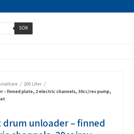
SÖK
smältare
200 Liter
 – finned plate, 2 electric channels, 30cc/rev pump,
ket
 drum unloader – finned