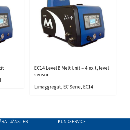
xit
EC14 Level B Melt Unit – 4 exit, level
E
sensor
s
4
Limaggregat
,
EC Serie
,
EC14
L
ÅRA TJÄNSTER
KUNDSERVICE