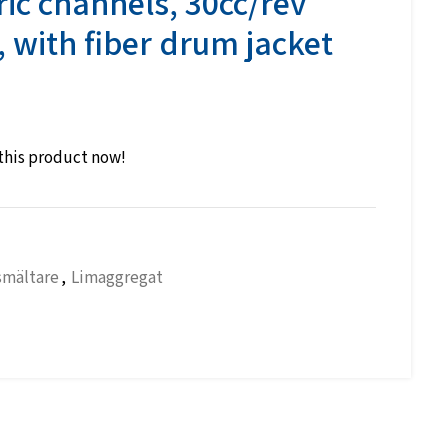
tric channels, 30cc/rev
 with fiber drum jacket
this product now!
smältare
,
Limaggregat