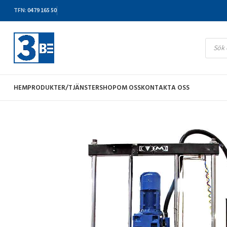
TFN
:
0479 165 50
HEM
PRODUKTER/TJÄNSTER
SHOP
OM OSS
KONTAKTA OSS