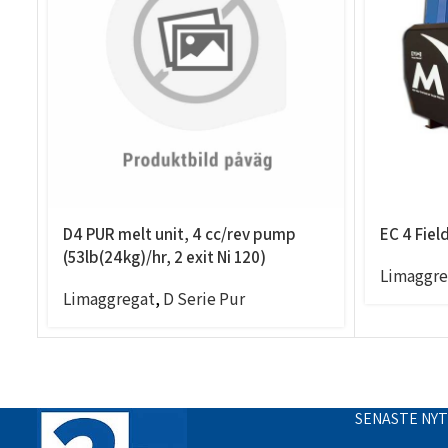
D4 PUR melt unit, 4 cc/rev pump
EC 4 Fiel
(53lb(24kg)/hr, 2 exit Ni 120)
Limaggre
Limaggregat
,
D Serie Pur
SENASTE NY