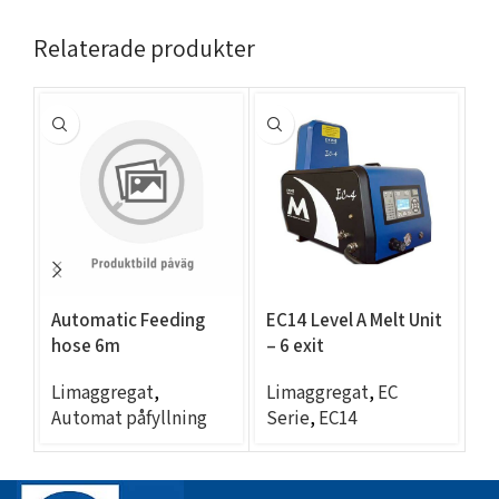
Relaterade produkter
Automatic Feeding
EC14 Level A Melt Unit
EC
hose 6m
– 6 exit
– 
Limaggregat
,
Limaggregat
,
EC
L
Automat påfyllning
Serie
,
EC14
Se