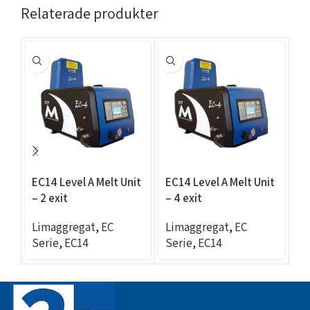
Relaterade produkter
EC14 Level A Melt Unit
EC14 Level A Melt Unit
EC
– 2 exit
– 4 exit
– 
Limaggregat
,
EC
Limaggregat
,
EC
L
Serie
,
EC14
Serie
,
EC14
Se