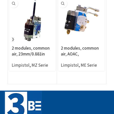
2 modules, common
2 modules, common
Gu
air, 23mm/0.881in
air, AOAC,
M
centers, Ni120 sensor
22,3mm/1,4in
3/
Limpistol
,
MZ Serie
Limpistol
,
ME Serie
Re
centers, Ni120 sensor
Li