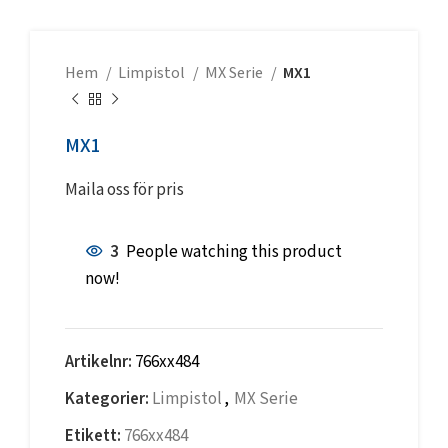
Hem
Limpistol
MX Serie
MX1
MX1
Maila oss för pris
3
People watching this product
now!
Artikelnr:
766xx484
Kategorier:
Limpistol
,
MX Serie
Etikett:
766xx484