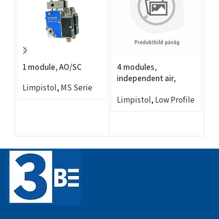
1 module, AO/SC
4 modules,
Gu
independent air,
wi
Limpistol
,
MS Serie
AO/SC, 69mm/2.71in
Re
Limpistol
,
Low Profile
centers, Ni120 sensor
Li