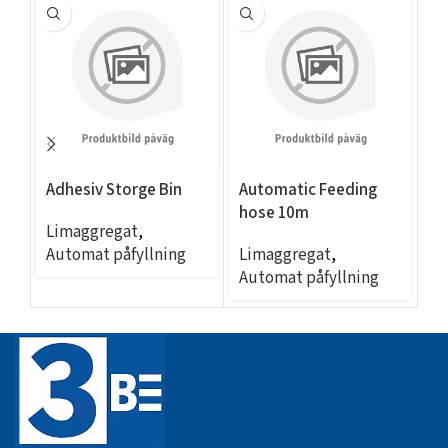
Adhesiv Storge Bin
Automatic Feeding
EC
hose 10m
– 
Limaggregat
,
Automat påfyllning
Limaggregat
,
L
Automat påfyllning
Se