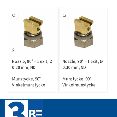
Nozzle, 90° – 1 exit, Ø
Nozzle, 90° – 1 exit, Ø
No
0.20 mm, ND
0.30 mm, ND
0
compatible
compatible
c
Munstycke
,
90°
Munstycke
,
90°
M
Vinkelmunstycke
Vinkelmunstycke
V