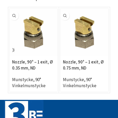
Nozzle, 90° – 1 exit, Ø
Nozzle, 90° – 1 exit, Ø
No
0.35 mm, ND
0.75 mm, ND
Ø 
compatible
compatible
c
Munstycke
,
90°
Munstycke
,
90°
M
Vinkelmunstycke
Vinkelmunstycke
V