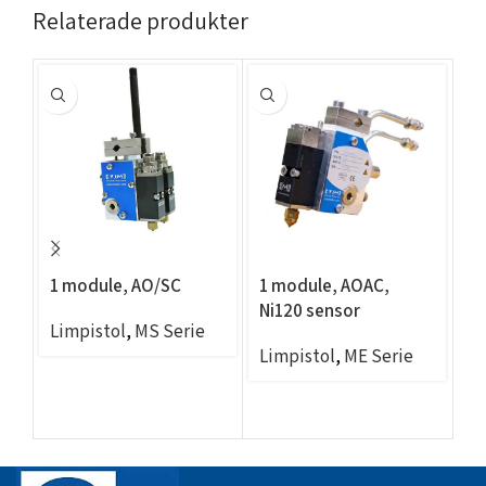
Relaterade produkter
1 module, AO/SC
1 module, AOAC,
2 
Ni120 sensor
0.
Limpistol
,
MS Serie
Limpistol
,
ME Serie
Li