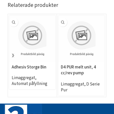
Relaterade produkter
Adhesiv Storge Bin
D4 PUR melt unit, 4
EC
cc/rev pump
– 
Limaggregat
,
(53lb(24kg)/hr, 2 exit
Automat påfyllning
L
Limaggregat
,
D Serie
Ni 120)
Se
Pur