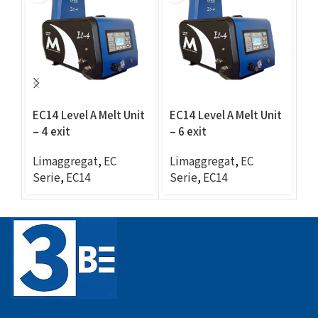
EC14 Level A Melt Unit
EC14 Level A Melt Unit
EC
– 4 exit
– 6 exit
– 
Limaggregat
,
EC
Limaggregat
,
EC
L
Serie
,
EC14
Serie
,
EC14
Se