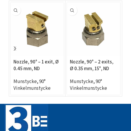
Nozzle, 90° – 1 exit, Ø
Nozzle, 90° – 2 exits,
No
0.45 mm, ND
Ø 0.35 mm, 15°, ND
Ø 
compatible
compatible
c
Munstycke
,
90°
Munstycke
,
90°
M
Vinkelmunstycke
Vinkelmunstycke
V