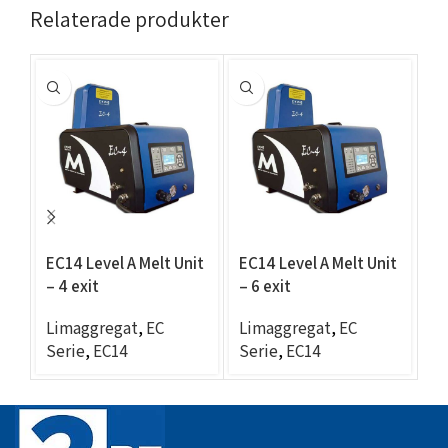
Relaterade produkter
EC14 Level A Melt Unit
EC14 Level A Melt Unit
EC
– 4 exit
– 6 exit
– 
Limaggregat
,
EC
Limaggregat
,
EC
L
Serie
,
EC14
Serie
,
EC14
Se